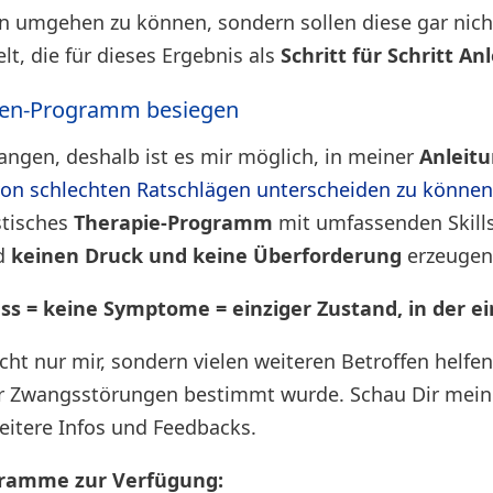
 umgehen zu können, sondern sollen diese gar nicht
lt, die für dieses Ergebnis als
Schritt für Schritt An
chen-Programm besiegen
ngen, deshalb ist es mir möglich, in meiner
Anleitu
von schlechten Ratschlägen unterscheiden zu könne
stisches
Therapie-Programm
mit umfassenden Skill
d
keinen Druck und keine Überforderung
erzeugen
ss = keine Symptome = einziger Zustand, in der e
ht nur mir, sondern vielen weiteren Betroffen helf
er Zwangsstörungen bestimmt wurde. Schau Dir mei
eitere Infos und Feedbacks.
gramme zur Verfügung: