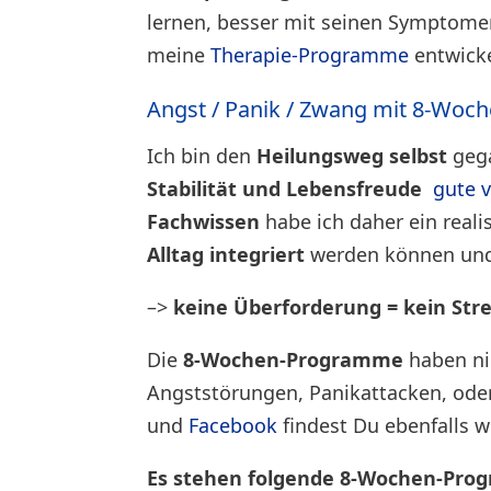
lernen, besser mit seinen Symptomen
meine
Therapie-Programme
entwicke
Angst / Panik / Zwang mit 8-Wo
Ich bin den
Heilungsweg selbst
gega
Stabilität und Lebensfreude
gute 
Fachwissen
habe ich daher ein reali
Alltag integriert
werden können un
–>
keine Überforderung = kein Stre
Die
8-Wochen-Programme
haben nic
Angststörungen, Panikattacken, od
und
Facebook
findest Du ebenfalls w
Es stehen folgende 8-Wochen-Pro