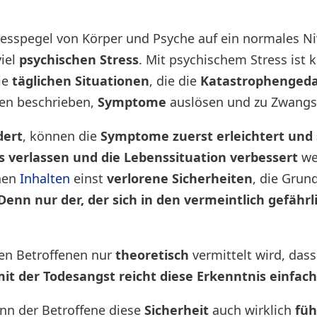
tresspegel von Körper und Psyche auf ein normales N
viel
psychischen Stress
. Mit psychischem Stress ist k
ie
täglichen Situationen
, die die
Katastrophenged
ben beschrieben,
Symptome
auslösen und zu Zwangsv
dert
, können die
Symptome zuerst erleichtert und 
s verlassen und die Lebenssituation verbessert
we
nen
Inhalten
einst
verlorene Sicherheiten
, die Grun
Denn nur der, der sich in den vermeintlich gefährl
den Betroffenen nur
theoretisch
vermittelt wird, dass
t der Todesangst reicht diese Erkenntnis einfach
nn der Betroffene diese
Sicherheit
auch wirklich
füh