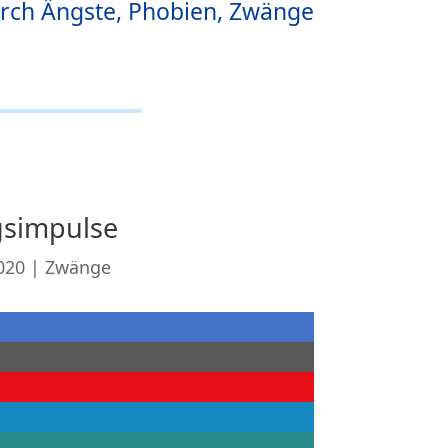
rch Ängste, Phobien, Zwänge
simpulse
020
|
Zwänge