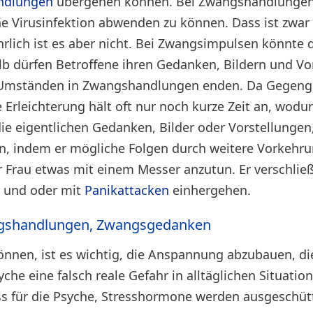
ndlungen
übergehen können. Bei Zwangshandlungen 
e Virusinfektion abwenden zu können. Dass ist zwar
rlich ist es aber nicht. Bei Zwangsimpulsen könnte 
b dürfen Betroffene ihren Gedanken, Bildern und Vor
n Umständen in Zwangshandlungen enden. Da Gegeng
Erleichterung hält oft nur noch kurze Zeit an, wodurc
die eigentlichen Gedanken, Bilder oder Vorstellungen
eren, indem er mögliche Folgen durch weitere Vorkeh
er Frau etwas mit einem Messer anzutun. Er verschlie
g
und oder mit
Panikattacken
einhergehen.
ngshandlungen, Zwangsgedanken
nen, ist es wichtig, die Anspannung abzubauen, di
che eine falsch reale Gefahr in alltäglichen Situati
ss für die Psyche, Stresshormone werden ausgeschü